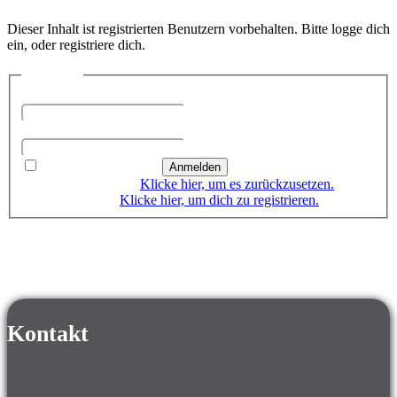
Dieser Inhalt ist registrierten Benutzern vorbehalten. Bitte logge dich
ein, oder registriere dich.
Anmelden
Benutzername oder E-Mail-Adresse
Passwort
Angemeldet bleiben
Passwort vergessen?
Klicke hier, um es zurückzusetzen.
Neuer Benutzer?
Klicke hier, um dich zu registrieren.
Kontakt